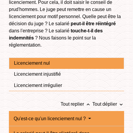
licenciement. Pour cela, il doit saisir le conseil de
prud'hommes. Le juge peut remettre en cause un
licenciement pour motif personnel. Quelle peut être la
décision du juge ? Le salarié
peut-il être réintégré
dans l'entreprise ? Le salarié
touche-t-il des
indemnités
? Nous faisons le point sur la
réglementation.
Licenciement nul
Licenciement injustifié
Licenciement irrégulier
keyboard_arrow_up
keyboard_arrow_down
Tout replier
Tout déplier
Qu'est-ce qu'un licenciement nul ?