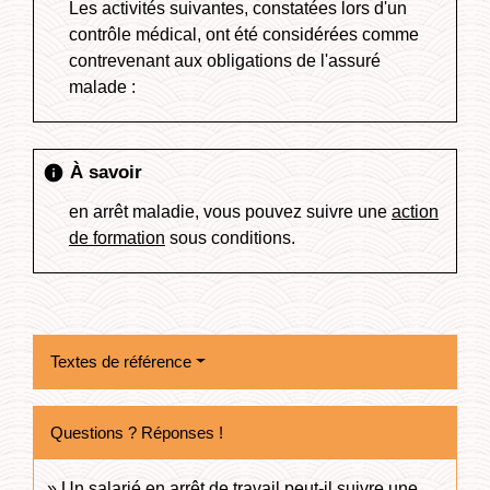
Les activités suivantes, constatées lors d'un
contrôle médical, ont été considérées comme
contrevenant aux obligations de l'assuré
malade :
À savoir
info
en arrêt maladie, vous pouvez suivre une
action
de formation
sous conditions.
Textes de référence
Questions ? Réponses !
Un salarié en arrêt de travail peut-il suivre une