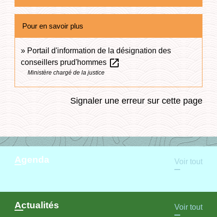
Pour en savoir plus
Portail d'information de la désignation des
open_in_new
conseillers prud'hommes
Ministère chargé de la justice
Signaler une erreur sur cette page
Agenda
Voir tout
Actualités
Voir tout