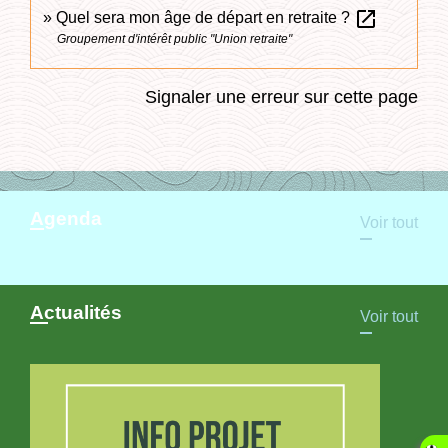
open_in_new
Quel sera mon âge de départ en retraite ?
Groupement d'intérêt public "Union retraite"
Signaler une erreur sur cette page
Agenda
Voir tout
Actualités
Voir tout