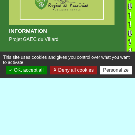
INFORMATION
Projet GAEC du Villard
This site uses cookies and gives you control over what you want
to activate
OK, accept all
Deny all cookies
Personalize
Publications
Voir tout