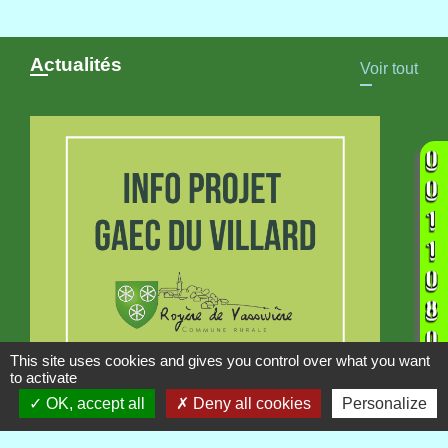
Actualités
Voir tout
This site uses cookies and gives you control over what you want
to activate
INFORMATION
OK, accept all
Deny all cookies
Personalize
Projet GAEC du Villard