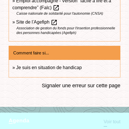
Emploi accompagné - Version "facile à lire et à
open_in_new
comprendre" (Falc)
Caisse nationale de solidarité pour l'autonomie (CNSA)
open_in_new
Site de l'Agefiph
Association de gestion du fonds pour l'insertion professionnelle
des personnes handicapées (Agefiph)
Comment faire si...
Je suis en situation de handicap
Signaler une erreur sur cette page
Agenda
Voir tout