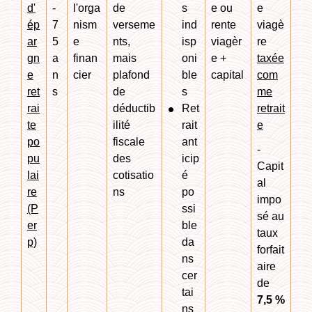
d'
-
l'orga
de
s
e ou
e
ép
7
nism
verseme
ind
rente
viagè
ar
5
e
nts,
isp
viagèr
re
gn
a
finan
mais
oni
e +
taxée
e
n
cier
plafond
ble
capital
com
ret
s
de
s
me
rai
déductib
Ret
retrait
te
ilité
rait
e
po
fiscale
ant
-
pu
des
icip
Capit
lai
cotisatio
é
al
re
ns
po
impo
(P
ssi
sé au
er
ble
taux
p)
da
forfait
ns
aire
cer
de
tai
7,5 %
ns