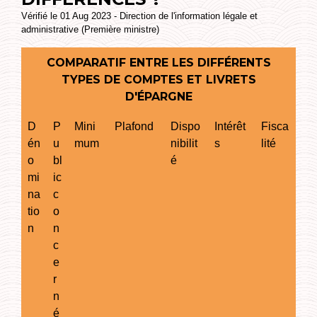
Vérifié le 01 Aug 2023 - Direction de l'information légale et
administrative (Première ministre)
COMPARATIF ENTRE LES DIFFÉRENTS
TYPES DE COMPTES ET LIVRETS
D'ÉPARGNE
D
P
Mini
Plafond
Dispo
Intérêt
Fisca
én
u
mum
nibilit
s
lité
o
bl
é
mi
ic
na
c
tio
o
n
n
c
e
r
n
é