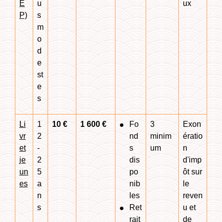
E
u
ux
P)
s
m
o
d
e
st
e
s
Li
1
10 €
1 600 €
Fo
3
Exon
vr
2
nd
minim
ératio
et
-
s
um
n
je
2
dis
d'imp
un
5
po
ôt sur
es
a
nib
le
n
les
reven
s
Ret
u et
rait
de