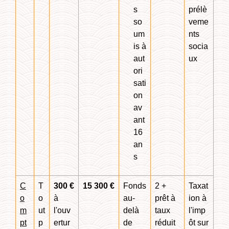
s
prélè
so
veme
um
nts
is à
socia
aut
ux
ori
sati
on
av
ant
16
an
s
C
T
300 €
15 300 €
Fonds
2 +
Taxat
o
o
à
au-
prêt à
ion à
m
ut
l'ouv
delà
taux
l'imp
pt
p
ertur
de
réduit
ôt sur