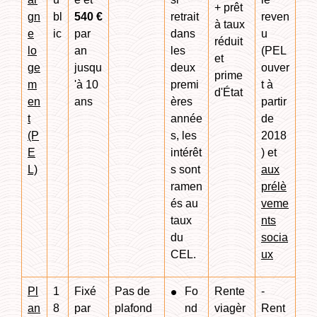
+ prêt
gn
bl
540 €
retrait
reven
à taux
e
ic
par
dans
u
réduit
lo
an
les
(PEL
et
ge
jusqu
deux
ouver
prime
m
'à 10
premi
t à
d'État
en
ans
ères
partir
t
année
de
(P
s, les
2018
E
intérêt
) et
L)
s sont
aux
ramen
prélè
és au
veme
taux
nts
du
socia
CEL.
ux
Pl
1
Fixé
Pas de
Fo
Rente
-
an
8
par
plafond
nd
viagèr
Rent