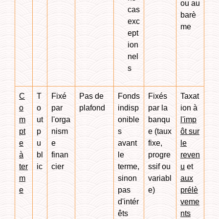
ou au
cas
barè
exc
me
ept
ion
nel
s
C
T
Fixé
Pas de
Fonds
Fixés
Taxat
o
o
par
plafond
indisp
par la
ion à
m
ut
l'orga
onible
banqu
l'imp
pt
p
nism
s
e (taux
ôt sur
e
u
e
avant
fixe,
le
à
bl
finan
le
progre
reven
ter
ic
cier
terme,
ssif ou
u
et
m
sinon
variabl
aux
e
pas
e)
prélè
d'intér
veme
êts
nts