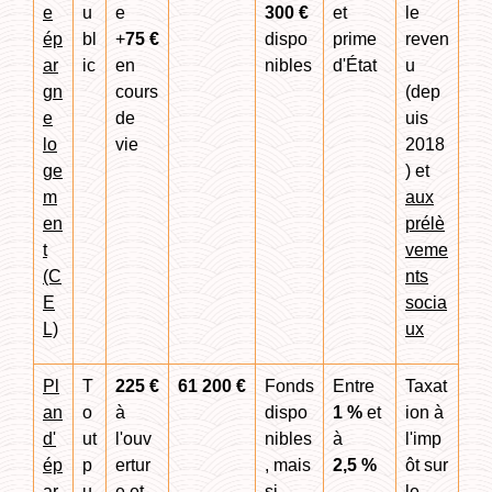
e
u
e
300 €
et
le
ép
bl
+
75 €
dispo
prime
reven
ar
ic
en
nibles
d'État
u
gn
cours
(dep
e
de
uis
lo
vie
2018
ge
) et
m
aux
en
prélè
t
veme
(C
nts
E
socia
L)
ux
Pl
T
225 €
61 200 €
Fonds
Entre
Taxat
an
o
à
dispo
1 %
et
ion à
d'
ut
l'ouv
nibles
à
l'imp
ép
p
ertur
, mais
2,5 %
ôt sur
ar
u
e et
si
le