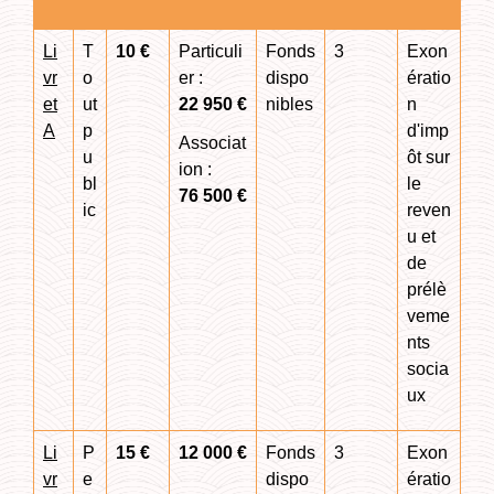
Li
T
10 €
Particuli
Fonds
3
Exon
vr
o
er :
dispo
ératio
et
ut
22 950 €
nibles
n
A
p
d'imp
Associat
u
ôt sur
ion :
bl
le
76 500 €
ic
reven
u et
de
prélè
veme
nts
socia
ux
Li
P
15 €
12 000 €
Fonds
3
Exon
vr
e
dispo
ératio