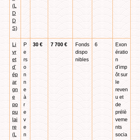
(L
D
D
S)
Li
P
30 €
7 700 €
Fonds
6
Exon
vr
e
dispo
ératio
et
rs
nibles
n
d'
o
d'imp
ép
n
ôt sur
ar
n
le
gn
e
reven
e
à
u et
po
r
de
pu
e
prélè
lai
v
veme
re
e
nts
(L
n
socia