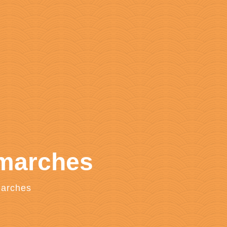
émarches
marches