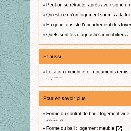
Peut-on se rétracter après avoir signé un 
Qu'est-ce qu'un logement soumis à la loi
En quoi consiste l'encadrement des loye
Quels sont les diagnostics immobiliers à 
Et aussi
Location immobilière : documents remis pa
Logement
Pour en savoir plus
Forme du contrat de bail : logement vide
Legifrance
open_in_new
Forme du bail : logement meublé