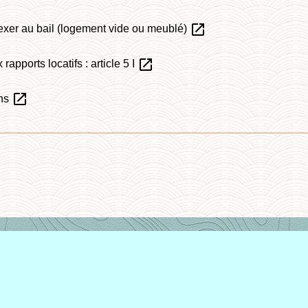
open_in_new
nexer au bail (logement vide ou meublé)
open_in_new
rapports locatifs : article 5 I
open_in_new
ons