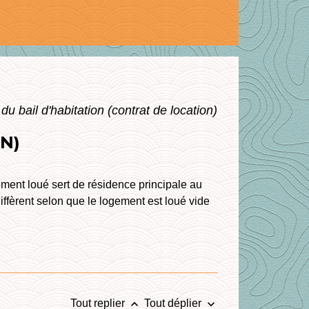
du bail d'habitation (contrat de location)
N)
ogement loué sert de résidence principale au
diffèrent selon que le logement est loué vide
keyboard_arrow_up
keyboard_arrow_down
Tout replier
Tout déplier